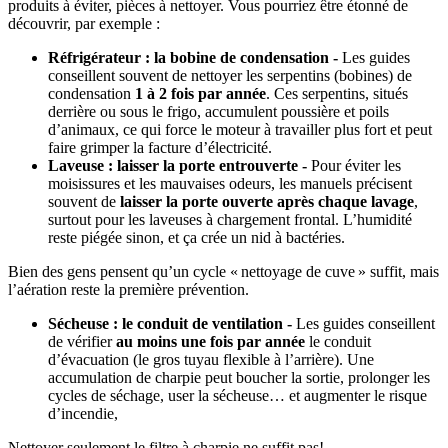
produits à éviter, pièces à nettoyer. Vous pourriez être étonné de
découvrir, par exemple :
Réfrigérateur : la bobine de condensation -
Les guides
conseillent souvent de nettoyer les serpentins (bobines) de
condensation
1 à 2 fois par année
. Ces serpentins, situés
derrière ou sous le frigo, accumulent poussière et poils
d’animaux, ce qui force le moteur à travailler plus fort et peut
faire grimper la facture d’électricité.
Laveuse : laisser la porte entrouverte -
Pour éviter les
moisissures et les mauvaises odeurs, les manuels précisent
souvent de
laisser la porte ouverte après chaque lavage
,
surtout pour les laveuses à chargement frontal. L’humidité
reste piégée sinon, et ça crée un nid à bactéries.
Bien des gens pensent qu’un cycle « nettoyage de cuve » suffit, mais
l’aération reste la première prévention.
Sécheuse : le conduit de ventilation -
Les guides conseillent
de vérifier
au moins une fois par année
le conduit
d’évacuation (le gros tuyau flexible à l’arrière). Une
accumulation de charpie peut boucher la sortie, prolonger les
cycles de séchage, user la sécheuse… et augmenter le risque
d’incendie,
Nettoyer seulement le filtre à charpie ne suffit pas!